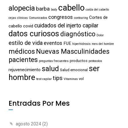
cabello
alopecia
barba
body
caída del cabello
congresos
Cortes de
cejas
clínicas
Comunicados
contouring
cuidados del injerto capilar
cabello
covid
datos curiosos
diagnóstico
Dolor
estilo de vida
eventos
FUE
hiperhidrosis
mes del hombre
médicos
Nuevas Masculinidades
pacientes
productos
preguntas frecuentes
protocolos
ser
salud
rejuvenecimiento
Salud emocional
hombre
tips
vol
test capilar
Vitaminas
Entradas Por Mes
agosto 2024
(2)