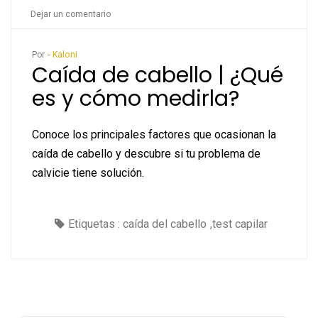
en
Dejar un comentario
Caída
de
Por -
Kaloni
Caída de cabello | ¿Qué
cabello
es y cómo medirla?
|
¿Qué
es
Conoce los principales factores que ocasionan la
y
caída de cabello y descubre si tu problema de
cómo
calvicie tiene solución.
medirla?
Etiquetas :
caída del cabello
,
test capilar